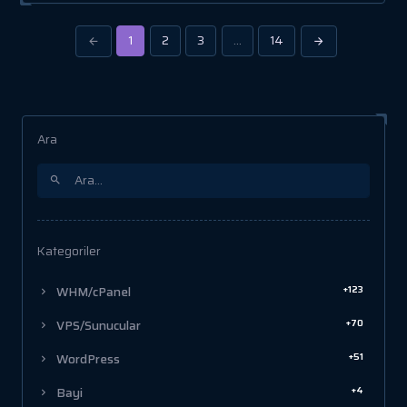
1
2
3
…
14
Ara
Kategoriler
+123
WHM/cPanel
+70
VPS/Sunucular
+51
WordPress
+4
Bayi