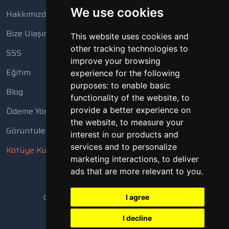
We use cookies
Hakkımızda
Bize Ulaşın
This website uses cookies and
other tracking technologies to
SSS
improve your browsing
Eğitim
experience for the following
purposes:
to enable basic
Blog
functionality of the website
,
to
Ödeme Yöntemleri
provide a better experience on
the website
,
to measure your
Görüntüleme Aracı
interest in our products and
services and to personalize
Kötüye Kullanım Bildir
marketing interactions
,
to deliver
ads that are more relevant to you
.
Copyright © 2018 - 2026 Tüm Hakları Saklıdır
I agree
I decline