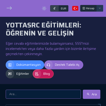
€
Hesap
EUR
YOTTASRC EĞITIMLERI:
ÖĞRENIN VE GELIŞIN
Eğer cevabı eğitimlerimizde bulamıyorsanız, SSS❜mizi
incelemekten veya daha fazla yardım için bizimle iletişime
geçmekten çekinmeyin.
Dokümantasyon
Destek Talebi Aç
Eğitimler
Blog
Ara