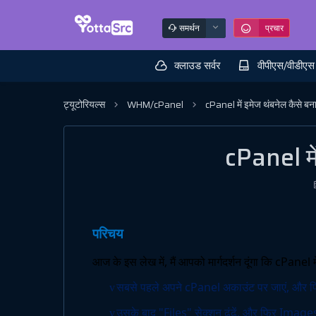
समर्थन
प्रचार
क्लाउड सर्वर
वीपीएस/वीडीएस
ट्यूटोरियल्स
WHM/cPanel
cPanel में इमेज थंबनेल कैसे बना
cPanel में
परिचय
आज के इस लेख में, मैं आपको मार्गदर्शन दूंगा कि cPanel म
सबसे पहले अपने cPanel अकाउंट पर जाएं, और फ
v
उसके बाद "Files" सेक्शन ढूंढें, और फिर Image
v