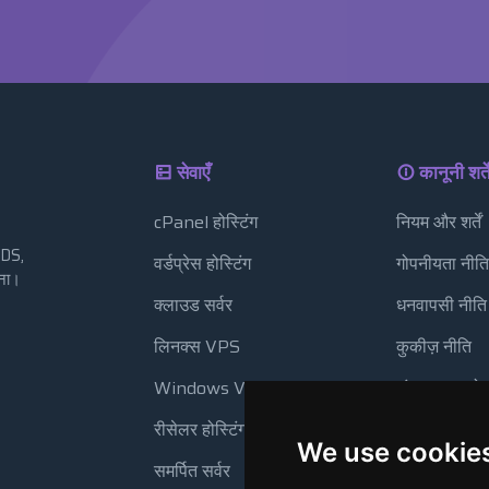
सेवाएँ
कानूनी शर्ते
cPanel होस्टिंग
नियम और शर्तें
VDS,
वर्डप्रेस होस्टिंग
गोपनीयता नीति
रना।
।
क्लाउड सर्वर
धनवापसी नीति
लिनक्स VPS
कुकीज़ नीति
Windows VPS
संसाधन उपयो
रीसेलर होस्टिंग
स्वचालित बैक
We use cookie
समर्पित सर्वर