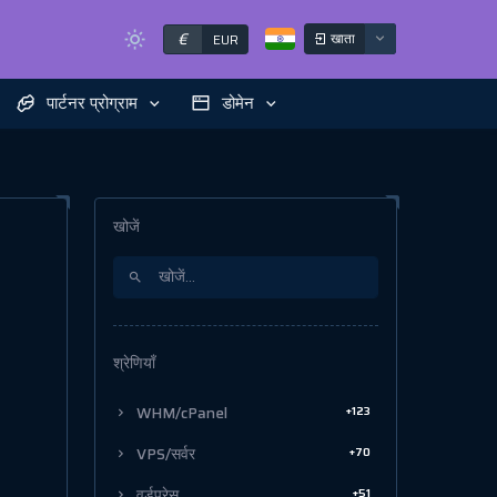
€
खाता
EUR
पार्टनर प्रोग्राम
डोमेन
खोजें
श्रेणियाँ
+123
WHM/cPanel
+70
VPS/सर्वर
+51
वर्डप्रेस