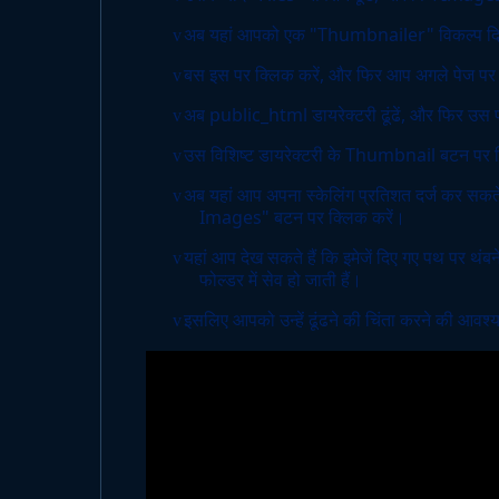
अब यहां आपको एक "Thumbnailer" विकल्प दिख
v
बस इस पर क्लिक करें, और फिर आप अगले पेज पर प
v
अब public_html डायरेक्टरी ढूंढें, और फिर उस 
v
उस विशिष्ट डायरेक्टरी के Thumbnail बटन पर क्ल
v
अब यहां आप अपना स्केलिंग प्रतिशत दर्ज कर सक
v
Images" बटन पर क्लिक करें।
यहां आप देख सकते हैं कि इमेजें दिए गए पथ पर थंबन
v
फोल्डर में सेव हो जाती हैं।
इसलिए आपको उन्हें ढूंढने की चिंता करने की आवश्
v