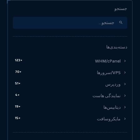
جستجو
دسته‌بندی‌ها
+123
WHM/cPanel
+70
VPS/سرورها
+51
وردپرس
+4
نمایندگی هاست
+19
دیتابیس‌ها
+15
مایکروسافت