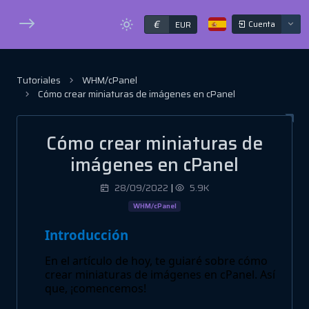
€
Cuenta
EUR
Tutoriales
WHM/cPanel
Cómo crear miniaturas de imágenes en cPanel
Cómo crear miniaturas de
imágenes en cPanel
28/09/2022
|
5.9K
WHM/cPanel
Introducción
En el artículo de hoy, te guiaré sobre cómo
crear miniaturas de imágenes en cPanel. Así
que, ¡comencemos!